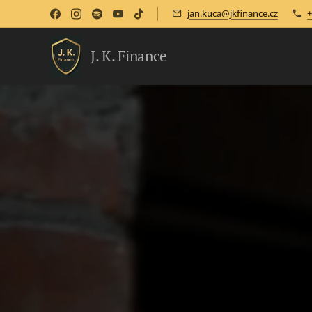
jan.kuca@jkfinance.cz
+
J. K. Finance