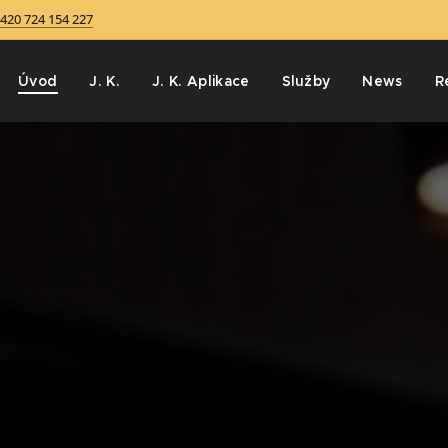
420 724 154 227
Úvod
J. K.
J. K. Aplikace
Služby
News
R