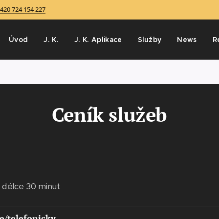
420 724 154 227
Úvod
J. K.
J. K. Aplikace
Služby
News
R
Ceník služeb
 délce 30 minut
e/telefonicky