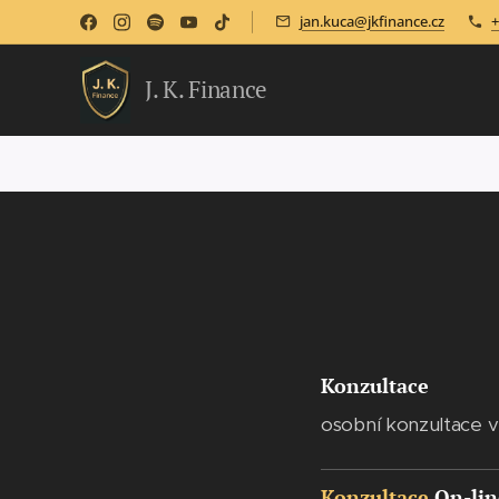
jan.kuca@jkfinance.cz
+
J. K. Finance
Konzultace
osobní konzultace v
Konzultace
On-lin