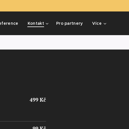
eference
Kontakt
Pro partnery
Více
499 Kč
99 Kč