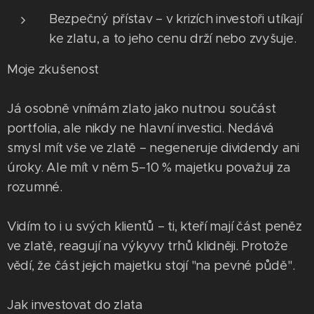
Bezpečný přístav – v krizích investoři utíkají
ke zlatu, a to jeho cenu drží nebo zvyšuje.
Moje zkušenost
Já osobně vnímám zlato jako nutnou součást
portfolia, ale nikdy ne hlavní investici. Nedává
smysl mít vše ve zlatě – negeneruje dividendy ani
úroky. Ale mít v něm 5–10 % majetku považuji za
rozumné.
Vidím to i u svých klientů – ti, kteří mají část peněz
ve zlatě, reagují na výkyvy trhů klidněji. Protože
vědí, že část jejich majetku stojí "na pevné půdě".
Jak investovat do zlata